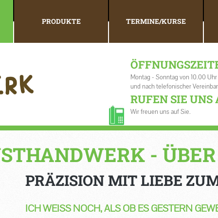
PRODUKTE
TERMINE/KURSE
ÖFFNUNGSZEIT
Montag - Sonntag von 10.00 Uhr
und nach telefonischer Vereinba
RUFEN SIE UNS 
Wir freuen uns auf Sie.
NSTHANDWERK - ÜBER
PRÄZISION MIT LIEBE ZUM
ICH WEISS NOCH, ALS OB ES GESTERN GEWES