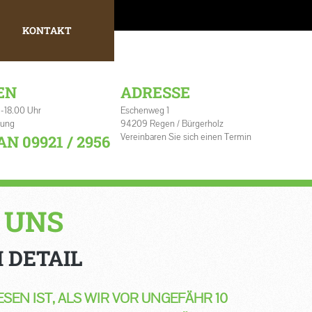
KONTAKT
EN
ADRESSE
 -18.00 Uhr
Eschenweg 1
rung
94209 Regen / Bürgerholz
Vereinbaren Sie sich einen Termin
AN 09921 / 2956
 UNS
 DETAIL
EN IST, ALS WIR VOR UNGEFÄHR 10 J