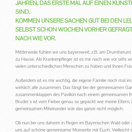
AHREN, DAS ERSTE MAL AUF EINEN KUNS
IND.
KOMMEN UNSERE SACHEN GUT BEI DEN LE
SELBST SCHON WOCHEN VORHER GEFRAGT? 
NACH WIE VOR.
Mittlerweile fühlen wir uns bayernweit, z.B. am Drumherum 
zu Hause. Als Krankenpfleger ist es mir nach wie vor sehr 
vielen unterschiedlichen Menschen zu haben und Ihnen Freu
Außerdem ist es mir wichtig, die eigene Familie noch mal im 
wirklich alle zusammen. Das fängt bei der gemeinsamen Ga
zusammenklappen des Pavillon nach einem gemeinsamen Mar
Bruder`s ist vom Fieber genau so gepackt wie meine Elter
gemeinsamen Miteinander wär das ganze nicht möglich.
Ob nun bei uns daheim in Regen im Bayerischen Wald oder
uns auf schöne gemeinsame Momente mit Euch. Vielleicht st